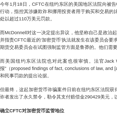
今年1月18日，CFTC在纽约东区的美国地区法院向被告帕Patri
行动，指控其涉嫌欺诈和挪用投资者用于购买和交易的
处以超过110万美元罚款。
而McDonnell对这一决定提出异议，他坚称自己是政
并指责CFTC最近的‘加密货币’执法就发生在该委员会
期货交易委员会在试图强制监管方面是鲁莽的。他们需要
而美国纽约东区法院也对此案也很审慎。法官Jack W
报”（proposed findings of fact, conclusions of
和民事罚款的提出论据。
但最终，这起加密货币诈骗案件日前在纽约东区法院获得
诈者发出了永久禁令，勒令其支付赔偿金290429美元，以
确立CFTC对加密货币监管地位