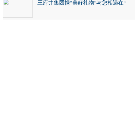
王府井集团携“美好礼物”与您相遇在“