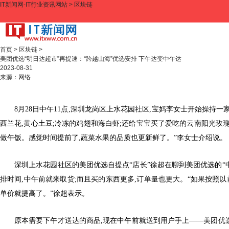
IT新闻网-IT行业资讯网站
>
区块链
首页
>
区块链
>
美团优选“明日达超市”再提速：“跨越山海”优选安排 下午达变中午达
2023-08-31
来源：
网络
8月28日中午11点,深圳龙岗区上水花园社区,宝妈李女士开始操持
西兰花,黄心土豆;冷冻的鸡翅和海白虾;还给宝宝买了爱吃的云南阳光玫
做午饭。感觉时间提前了,蔬菜水果的品质也更新鲜了。”李女士介绍说。
深圳上水花园社区的美团优选自提点“店长”徐超在聊到美团优选的“
排时间,中午前就来取货;而且买的东西更多,订单量也更大。“如果按照
单价就提高了。”徐超表示。
原本需要下午才送达的商品,现在中午前就送到用户手上——美团优