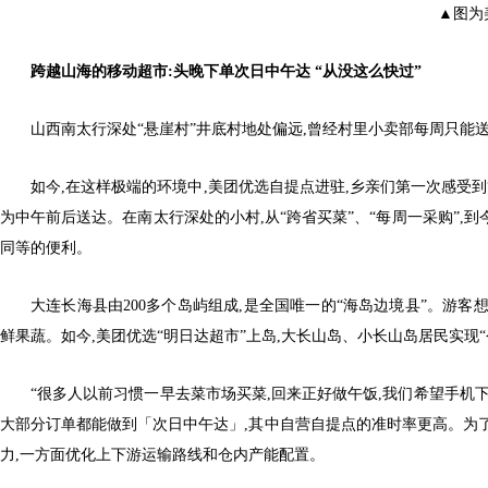
▲图为
跨越山海的移动超市:头晚下单次日中午达 “从没这么快过”
山西南太行深处“悬崖村”井底村地处偏远,曾经村里小卖部每周只能
如今,在这样极端的环境中,美团优选自提点进驻,乡亲们第一次感受到
为中午前后送达。在南太行深处的小村,从“跨省买菜”、“每周一采购”,
同等的便利。
大连长海县由200多个岛屿组成,是全国唯一的“海岛边境县”。游客
鲜果蔬。如今,美团优选“明日达超市”上岛,大长山岛、小长山岛居民实现
“很多人以前习惯一早去菜市场买菜,回来正好做午饭,我们希望手机
大部分订单都能做到「次日中午达」,其中自营自提点的准时率更高。为
力,一方面优化上下游运输路线和仓内产能配置。