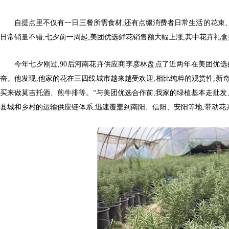
自提点里不仅有一日三餐所需食材,还有点缀消费者日常生活的花束、
日常销量不错,七夕前一周起,美团优选鲜花销售额大幅上涨,其中花卉礼盒类
今年七夕刚过,90后河南花卉供应商李彦林盘点了近两年在美团优选
奋。他发现,他家的花在三四线城市越来越受欢迎,相比纯粹的观赏性,新
买来做莫吉托酒、煎牛排等。“与美团优选合作前,我家的绿植基本走批发
县城和乡村的运输供应链体系,迅速覆盖到南阳、信阳、安阳等地,带动花