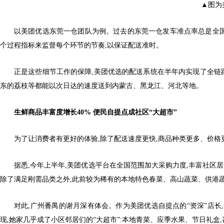
▲图为
以美团优选东莞一仓团队为例。过去的东莞一仓发车准点率总是全国的
个过程指标来监督每个环节的节奏,以保证配送准时。
正是这些细节工作的保障,美团优选的配送系统在半年内实现了全链
东的荔枝等都能以次日达的速度送到内蒙古、黑龙江、河北等地。
生鲜商品丰富度增长40% 便民自提点成社区“大超市”
为了让消费者有更好的体验,除了配送速度更快,商品种类更多、价
据悉,今年上半年,美团优选平台在全国范围加大采购力度,丰富社区居
除了满足刚需品类之外,此前较为稀有的本地特色春菜、高山蔬菜、供港
对此,广州番禺的谢月深有体会。作为美团优选自提点的“资深”店长,
现,她家几乎成了小区邻居们的“大超市”:本地青菜、应季水果、节日礼盒